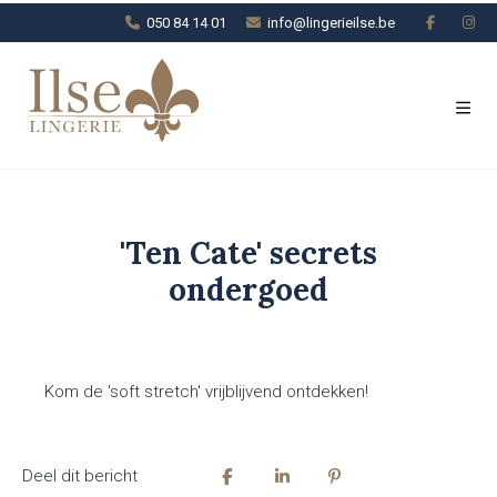
050 84 14 01
info@lingerieilse.be
'Ten Cate' secrets
ondergoed
Kom de 'soft stretch' vrijblijvend ontdekken!
Deel dit bericht